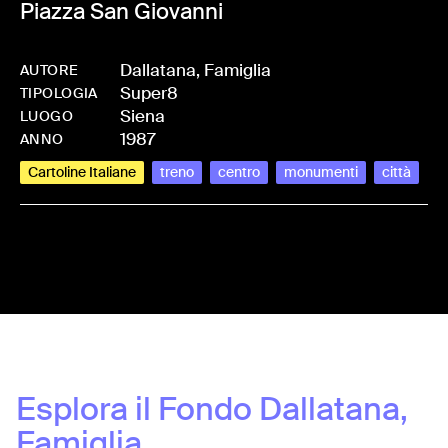
Piazza San Giovanni
Dallatana, Famiglia
AUTORE
Super8
-
HMDALLFAM-0013
TIPOLOGIA
Siena
LUOGO
1987
ANNO
Cartoline Italiane
treno
centro
monumenti
città
Share:
Esplora il Fondo
Dallatana,
Famiglia