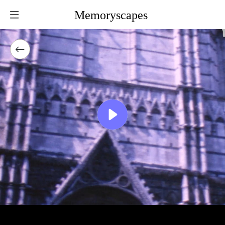
Memoryscapes