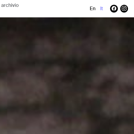
En
It