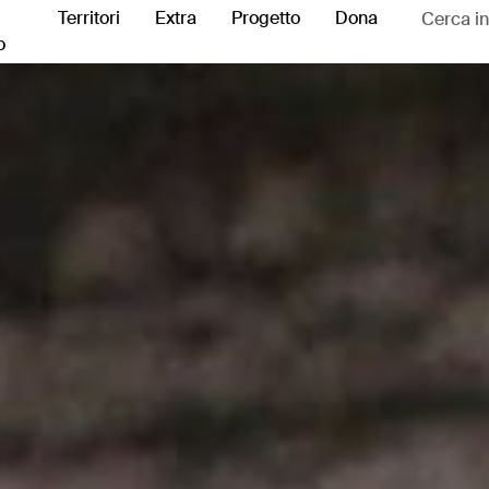
Territori
Extra
Progetto
Dona
o