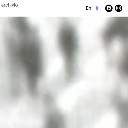
En
It