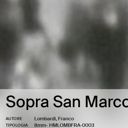
Sopra San Marc
Lombardi, Franco
AUTORE
8mm
-
HMLOMBFRA-0003
TIPOLOGIA