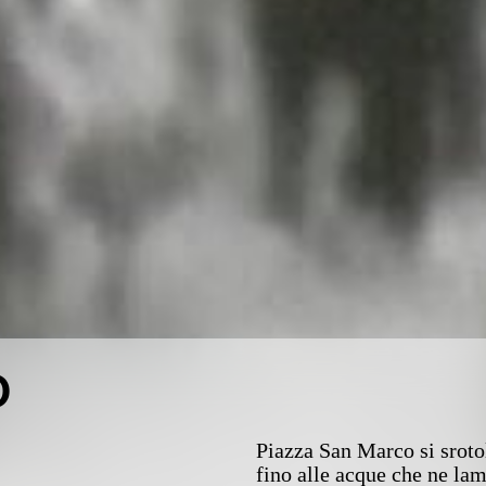
o
Piazza San Marco si srotol
fino alle acque che ne lam