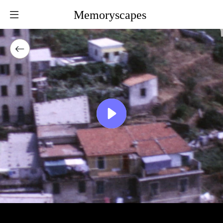
Memoryscapes