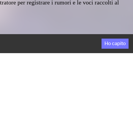
ratore per registrare i rumori e le voci raccolti al
Ho capito
e, Adriana e i figli tornano a casa. Senza palette e
ratore per registrare i rumori e le voci raccolti al