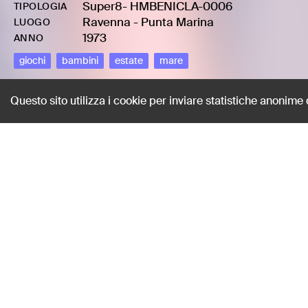
Super8
-
HMBENICLA-0006
TIPOLOGIA
Ravenna - Punta Marina
LUOGO
1973
ANNO
giochi
bambini
estate
mare
Questo sito utilizza i cookie per inviare statistiche anonime
Il registratore d
Benini, Claudio
AUTORE
Super8
-
HMBENICLA-0006
TIPOLOGIA
Ravenna - Punta Marina
LUOGO
1973
ANNO
giochi
bambini
estate
mare