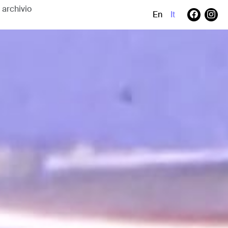
En
It