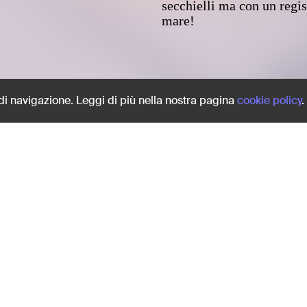
secchielli ma con un regist
mare!
Share:
 di navigazione. Leggi di più nella nostra pagina
cookie policy
.
a spiaggia
Termina la giornata al mar
secchielli ma con un regist
mare!