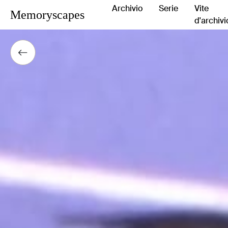
Archivio
Serie
Vite
Memoryscapes
d'archivi