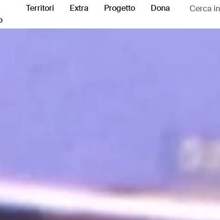
Territori
Extra
Progetto
Dona
o