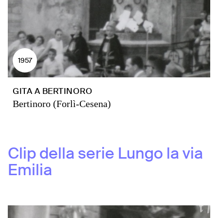
1957
GITA A BERTINORO
Bertinoro (Forlì-Cesena)
Clip della serie
Lungo la via
Emilia