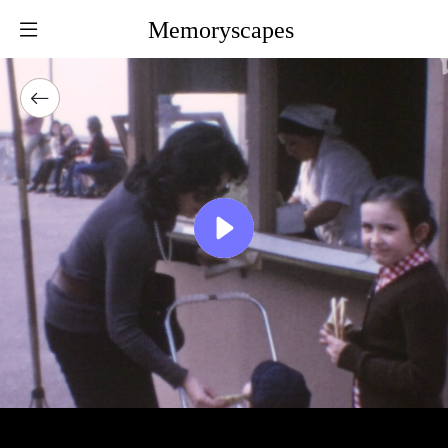
Memoryscapes