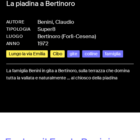
La piadina a Bertinoro
Benini, Claudio
AUTORE
Super8
-
HMBENICLA-0004
TIPOLOGIA
Bertinoro (Forlì-Cesena)
LUOGO
1972
ANNO
Lungo la via Emilia
Cibo
gite
colline
famiglia
La famiglia Benini in gita a Bertinoro, sulla terrazza che domina
tutta la vallata e naturalmente … al chiosco della piadina
Share: