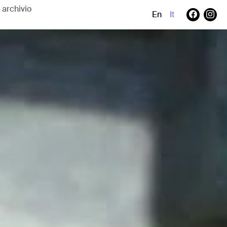
En
It