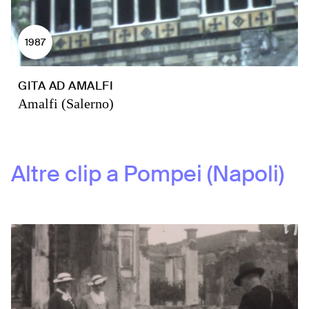
1987
GITA AD AMALFI
Amalfi (Salerno)
Altre clip a
Pompei (Napoli)