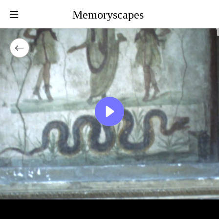
Memoryscapes