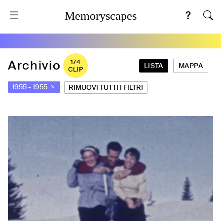
Memoryscapes
Archivio
174
LISTA
MAPPA
CLIP
1955
-
1955
RIMUOVI TUTTI I FILTRI