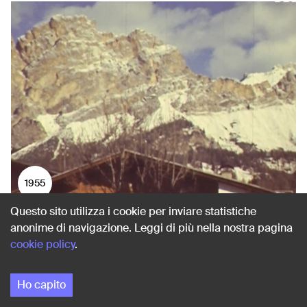
1955
Questo sito utilizza i cookie per inviare statistiche
LA PISTA DI MISURINA
anonime di navigazione. Leggi di più nella nostra pagina
Auronzo di Cadore (Belluno)
cookie policy
.
Ho capito