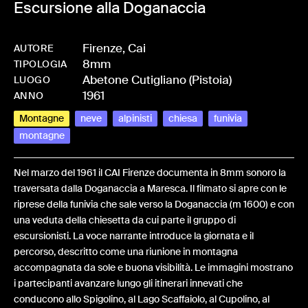
Escursione alla Doganaccia
Firenze, Cai
AUTORE
8mm
-
HMCAIFENT-0001
TIPOLOGIA
Abetone Cutigliano (Pistoia)
LUOGO
1961
ANNO
Montagne
neve
alpinisti
chiesa
funivia
montagne
Nel marzo del 1961 il CAI Firenze documenta in 8mm sonoro la
traversata dalla Doganaccia a Maresca. Il filmato si apre con le
riprese della funivia che sale verso la Doganaccia (m 1600) e con
una veduta della chiesetta da cui parte il gruppo di
escursionisti. La voce narrante introduce la giornata e il
percorso, descritto come una riunione in montagna
accompagnata da sole e buona visibilità. Le immagini mostrano
i partecipanti avanzare lungo gli itinerari innevati che
conducono allo Spigolino, al Lago Scaffaiolo, al Cupolino, al