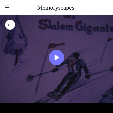
Memoryscapes