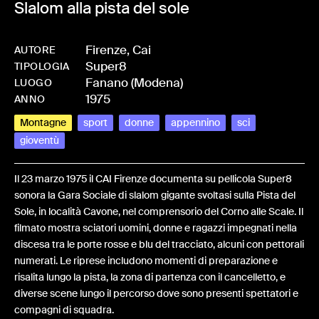
Slalom alla pista del sole
Firenze, Cai
AUTORE
Super8
-
HMCAIFENT-0005
TIPOLOGIA
Fanano (Modena)
LUOGO
1975
ANNO
Montagne
sport
donne
appennino
sci
gioventù
Il 23 marzo 1975 il CAI Firenze documenta su pellicola Super8
sonora la Gara Sociale di slalom gigante svoltasi sulla Pista del
Sole, in località Cavone, nel comprensorio del Corno alle Scale. Il
filmato mostra sciatori uomini, donne e ragazzi impegnati nella
discesa tra le porte rosse e blu del tracciato, alcuni con pettorali
numerati. Le riprese includono momenti di preparazione e
risalita lungo la pista, la zona di partenza con il cancelletto, e
diverse scene lungo il percorso dove sono presenti spettatori e
compagni di squadra.