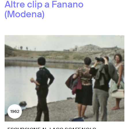
Altre clip a
Fanano
(Modena)
1962