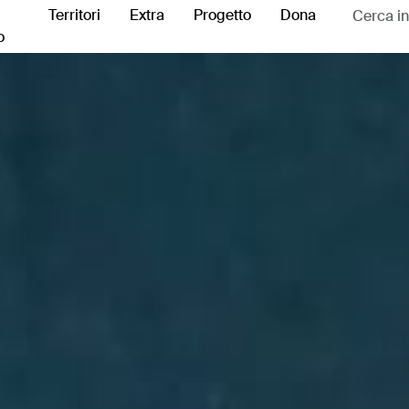
Territori
Extra
Progetto
Dona
o