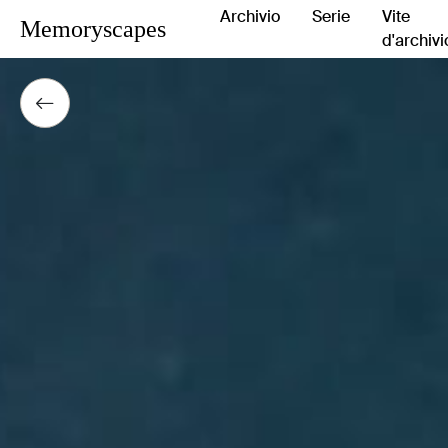
Archivio
Serie
Vite
Memoryscapes
d'archivi