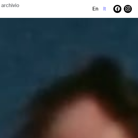
En
It