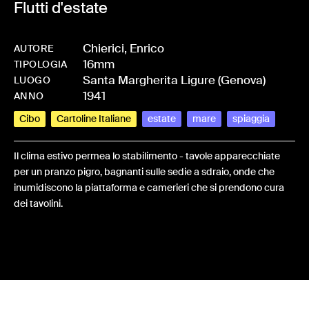
Flutti d'estate
Chierici, Enrico
AUTORE
16mm
-
HMCHIEFRA-0023
TIPOLOGIA
Santa Margherita Ligure (Genova)
LUOGO
1941
ANNO
Cibo
Cartoline Italiane
estate
mare
spiaggia
Il clima estivo permea lo stabilimento - tavole apparecchiate
per un pranzo pigro, bagnanti sulle sedie a sdraio, onde che
inumidiscono la piattaforma e camerieri che si prendono cura
dei tavolini.
Share: