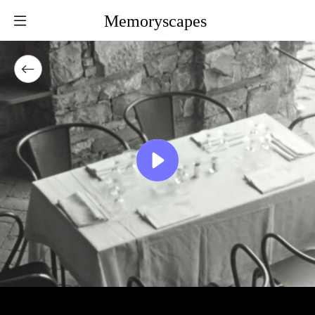
Memoryscapes