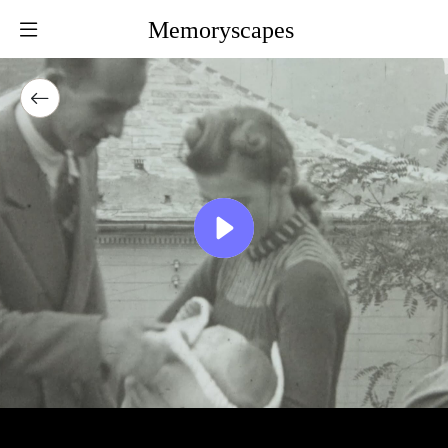
Memoryscapes