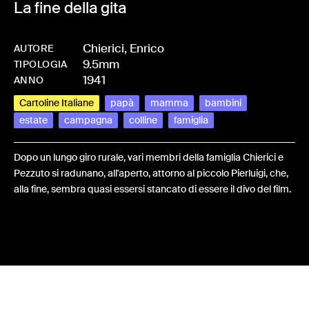
La fine della gita
Chierici, Enrico
AUTORE
9.5mm
-
HMCHIEFRA-0022
TIPOLOGIA
1941
ANNO
Cartoline Italiane
papà
mamma
bambini
estate
campagna
colline
famiglia
Dopo un lungo giro rurale, vari membri della famiglia Chierici e
Pezzuto si radunano, all'aperto, attorno al piccolo Pierluigi, che,
alla fine, sembra quasi essersi stancato di essere il divo del film.
Share: