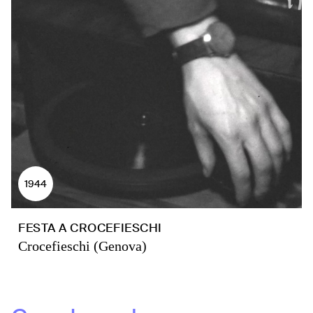
1944
FESTA A CROCEFIESCHI
Crocefieschi (Genova)