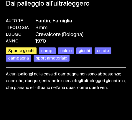
Dal palleggio all'ultraleggero
Fantin, Famiglia
AUTORE
8mm
-
HMFANTFAM-0004
TIPOLOGIA
Crevalcore (Bologna)
LUOGO
1970
ANNO
Sport e giochi
campi
calcio
giochi
estate
campagna
sport amatoriale
Alcuni palleggi nella casa di campagna non sono abbastanza;
ecco che, dunque, entrano in scena degli ultraleggeri giocattolo,
che planano e fluttuano nell'aria quasi come quelli veri.
Share: