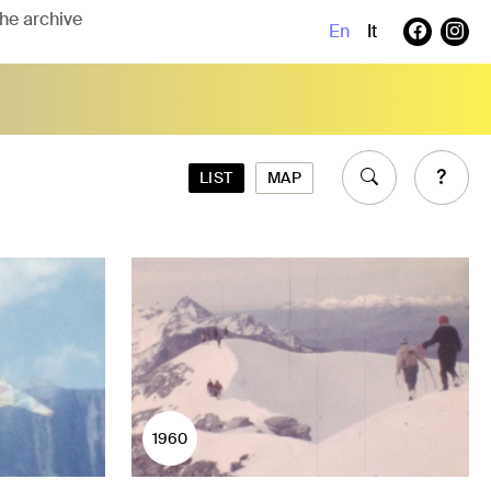
En
It
LIST
MAP
1960