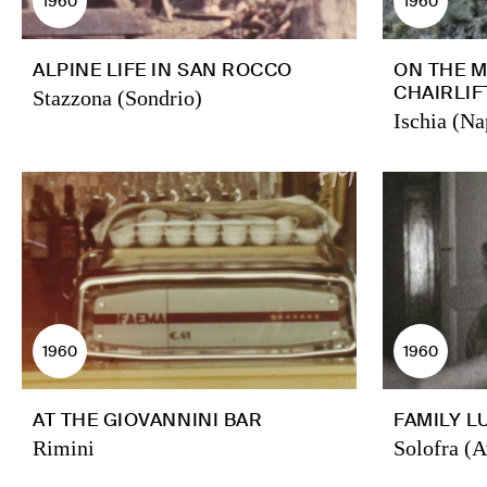
1960
1960
ALPINE LIFE IN SAN ROCCO
ON THE 
CHAIRLIF
Stazzona (Sondrio)
Ischia (Na
1960
1960
AT THE GIOVANNINI BAR
FAMILY L
Rimini
Solofra (A