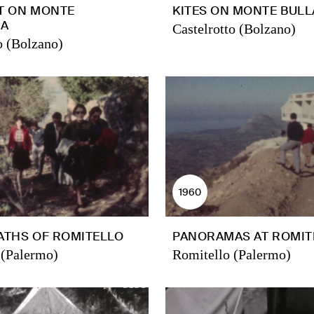
T ON MONTE
KITES ON MONTE BULL
IA
Castelrotto (Bolzano)
o (Bolzano)
1960
ATHS OF ROMITELLO
PANORAMAS AT ROMIT
 (Palermo)
Romitello (Palermo)