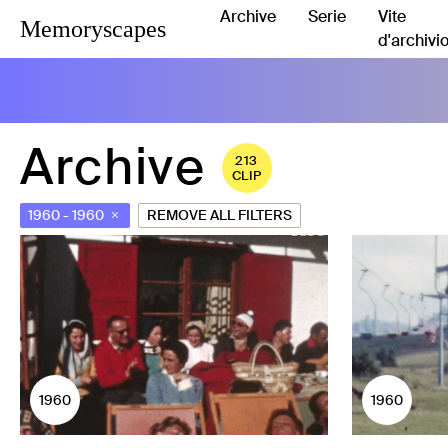
Archive
Serie
Vite
Memoryscapes
d'archivi
Archive
213
CLIP
1960
-
1960
REMOVE ALL FILTERS
1960
1960