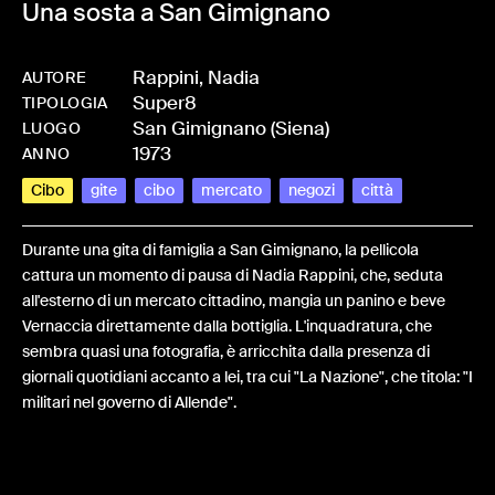
Una sosta a San Gimignano
Rappini, Nadia
AUTORE
Super8
-
HMRAPPNAD-0051
TIPOLOGIA
San Gimignano (Siena)
LUOGO
1973
ANNO
Cibo
gite
cibo
mercato
negozi
città
Durante una gita di famiglia a San Gimignano, la pellicola
cattura un momento di pausa di Nadia Rappini, che, seduta
all'esterno di un mercato cittadino, mangia un panino e beve
Vernaccia direttamente dalla bottiglia. L'inquadratura, che
sembra quasi una fotografia, è arricchita dalla presenza di
giornali quotidiani accanto a lei, tra cui "La Nazione", che titola: "I
militari nel governo di Allende".
Share: