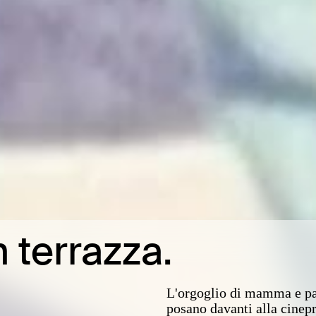
 terrazza.
L'orgoglio di mamma e papà
posano davanti alla cinepr