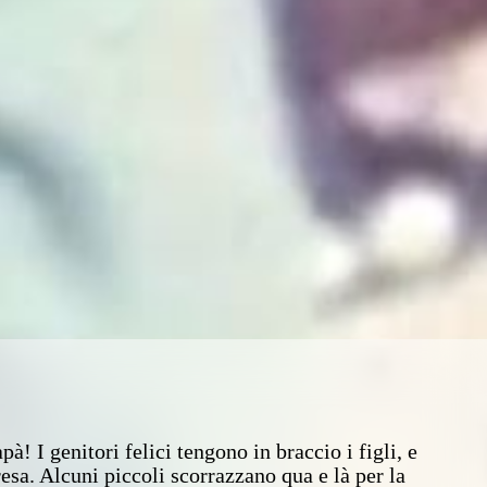
! I genitori felici tengono in braccio i figli, e
esa. Alcuni piccoli scorrazzano qua e là per la