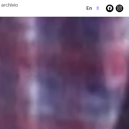
En
It