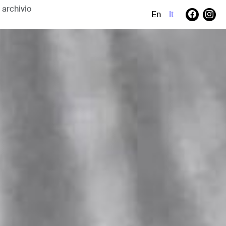
En
It