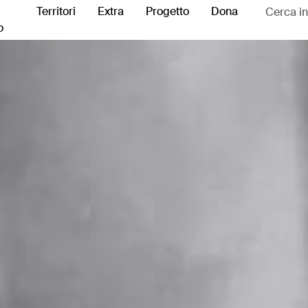
Territori
Extra
Progetto
Dona
o