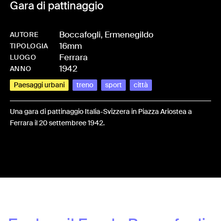
Gara di pattinaggio
Boccafogli, Ermenegildo
AUTORE
16mm
-
HMBOCCERM-0059
TIPOLOGIA
Ferrara
LUOGO
1942
ANNO
Paesaggi urbani
treno
sport
città
Una gara di pattinaggio Italia-Svizzera in Piazza Ariostea a
Ferrara il 20 settembree 1942.
Share: