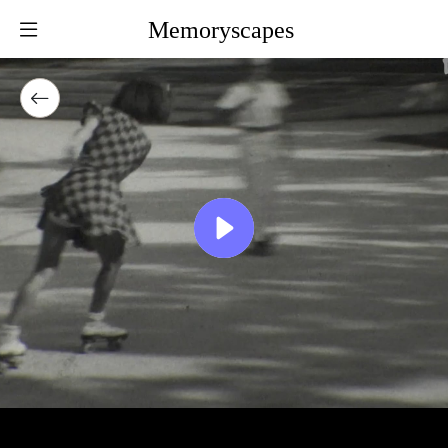
Memoryscapes