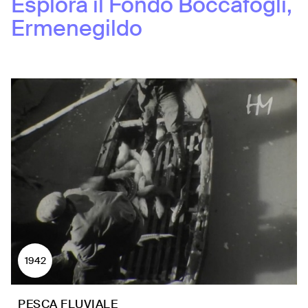
Esplora il Fondo
Boccafogli,
Ermenegildo
1942
PESCA FLUVIALE