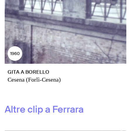
1960
GITA A BORELLO
Cesena (Forlì-Cesena)
Altre clip a
Ferrara