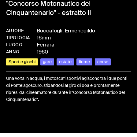
"Concorso Motonautico del
Cinquantenario" - estratto II
Boccafogli, Ermenegildo
AUTORE
16mm
-
HMBOCCERM-0066
TIPOLOGIA
Ferrara
LUOGO
1960
ANNO
Sport e giochi
gare
estate
fiume
corse
Una volta in acqua, i motoscafi sportivi agiscono tra i due ponti
di Pontelagoscuro, sfidandosi al giro di boa e prontamente
ripresi dal cineamatore durante il "Concorso Motonautico del
Cinquantenario".
Share: