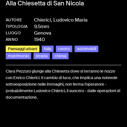
Alla Chiesetta di San Nicola
Chierici, Ludovico Maria
AUTORE
9.5mm
-
HMCHIEFRA-0020
TIPOLOGIA
Genova
LUOGO
1940
ANNO
Paesaggi urbani
folla
centro
automobili
matrimonio
strada
chiesa
Clara Pezzuto giunge alla Chiesetta dove si terranno le nozze
con Enrico Chierici. Il cambio di luce, che implica una notevole
sottoesposizione nelle immagini, non ferma l'operatore -
probabilmente Ludovico Chierici, il suocero - dalle operazioni di
documentazione.
Share: