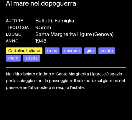
Al mare nel dopoguerra
Buffetti, Famiglia
AUTORE
9.5mm
-
HMBUFFFAM-0001
TIPOLOGIA
Santa Margherita Ligure (Genova)
LUOGO
1948
ANNO
Cartoline Italiane
treno
costumi
gite
estate
mare
strada
Nel ritiro isolato e intimo di Santa Margherita Ligure, c'è spazio
per la spiaggia e per la passeggiata. Il sole batte sul giardino del
paese, e nell'atsmosfera si respira l'estate.
Share: