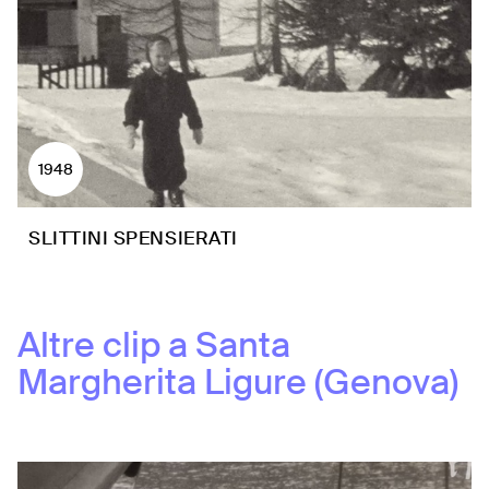
1948
SLITTINI SPENSIERATI
Altre clip a
Santa
Margherita Ligure (Genova)