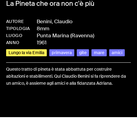
La Pineta che ora non c'è più
Benini, Claudio
AUTORE
8mm
-
HMBENICLA-0001
TIPOLOGIA
Punta Marina (Ravenna)
LUOGO
1961
ANNO
Lungo la via Emilia
primavera
gite
mare
amici
Questo tratto di pineta è stata abbattuta per costruire
abitazioni e stabilimenti. Qui Claudio Benini si fa riprendere da
un amico, è assieme agli amici e alla fidanzata Adriana.
Share: