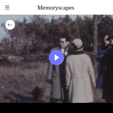
Memoryscapes