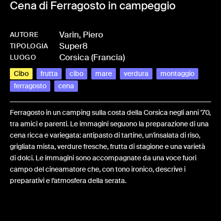
Cena di Ferragosto in campeggio
Varin, Piero
AUTORE
Super8
-
HMMIVARINPIE-0066
TIPOLOGIA
Corsica (Francia)
LUOGO
Cibo
frutta
cibo
mare
verdura
montaggio
ferragosto
cena
Ferragosto in un camping sulla costa della Corsica negli anni ’70,
tra amici e parenti. Le immagini seguono la preparazione di una
cena ricca e variegata: antipasto di tartine, un'insalata di riso,
grigliata mista, verdure fresche, frutta di stagione e una varietà
di dolci. Le immagini sono accompagnate da una voce fuori
campo del cineamatore che, con tono ironico, descrive i
preparativi e l’atmosfera della serata.
Share: