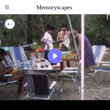
Memoryscapes