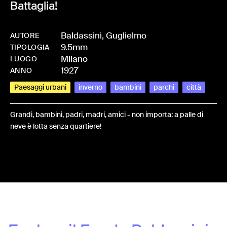
Battaglia!
Baldassini, Guglielmo
AUTORE
9.5mm
-
HMBALDGUG-0008
TIPOLOGIA
Milano
LUOGO
1927
ANNO
Paesaggi urbani
inverno
bambini
parchi
città
Grandi, bambini, padri, madri, amici - non importa: a palle di
neve è lotta senza quartiere!
Share: