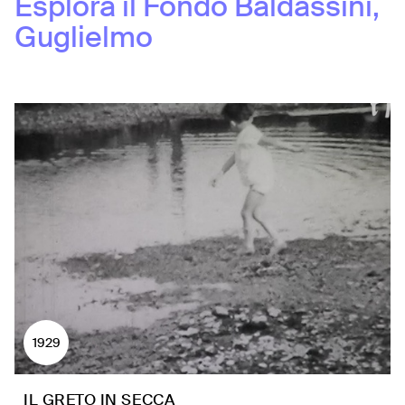
Esplora il Fondo
Baldassini,
Guglielmo
1929
IL GRETO IN SECCA