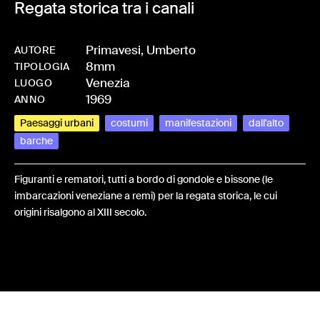
Regata storica tra i canali
Primavesi, Umberto
AUTORE
8mm
-
HMPRIMUMB-0169
TIPOLOGIA
Venezia
LUOGO
1969
ANNO
Paesaggi urbani
costumi
manifestazioni
dall'alto
barche
Figuranti e rematori, tutti a bordo di gondole e bissone (le
imbarcazioni veneziane a remi) per la regata storica, le cui
origini risalgono al XIII secolo.
Share: