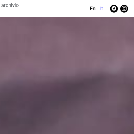
En
It