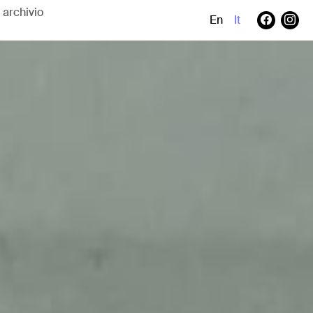
En
It