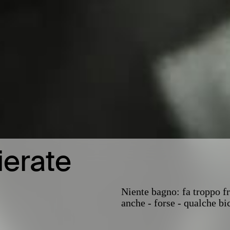
ierate
Niente bagno: fa troppo f
anche - forse - qualche bic