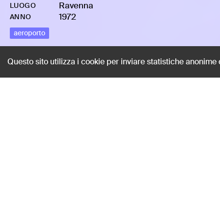
Ravenna
LUOGO
1972
ANNO
aeroporto
Questo sito utilizza i cookie per inviare statistiche anonime
Meeting aereo in
Benini, Claudio
AUTORE
Super8
-
HMBENICLA-0005
TIPOLOGIA
Ravenna
LUOGO
1972
ANNO
aeroporto