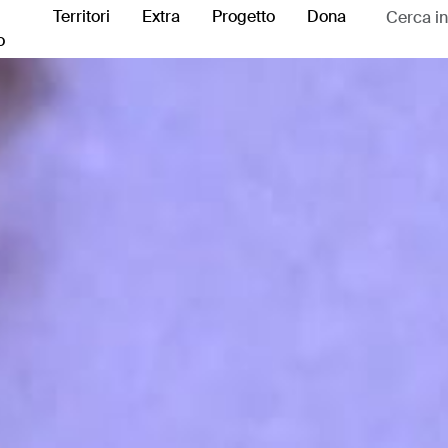
Territori
Extra
Progetto
Dona
o