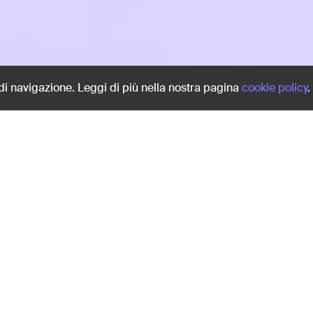
Share:
 di navigazione. Leggi di più nella nostra pagina
cookie policy
.
ternazionale aere
Il cineamatore riprende i 