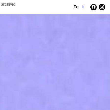
En
It