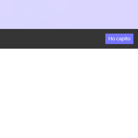
Ho capito
o
paracadusdisti della pattuglia acrobatica inglese.