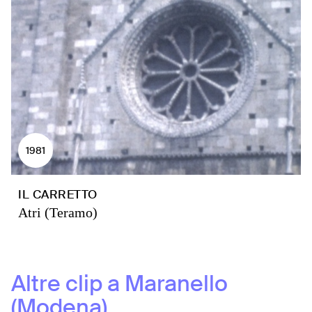
1981
IL CARRETTO
Atri (Teramo)
Altre clip a
Maranello
(Modena)