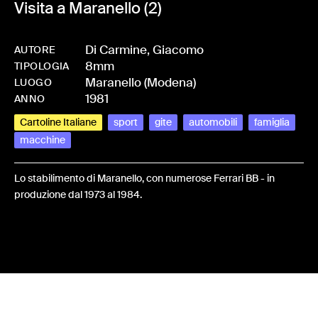
Visita a Maranello (2)
Di Carmine, Giacomo
AUTORE
8mm
-
HMDICAGIA-0010
TIPOLOGIA
Maranello (Modena)
LUOGO
1981
ANNO
Cartoline Italiane
sport
gite
automobili
famiglia
macchine
Lo stabilimento di Maranello, con numerose Ferrari BB - in
produzione dal 1973 al 1984.
Share: