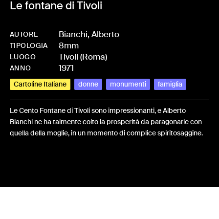
Le fontane di Tivoli
Bianchi, Alberto
AUTORE
8mm
-
HMBIANALB-0018
TIPOLOGIA
Tivoli (Roma)
LUOGO
1971
ANNO
Cartoline Italiane
donne
monumenti
famiglia
Le Cento Fontane di Tivoli sono impressionanti, e Alberto
Bianchi ne ha talmente colto la prosperità da paragonarle con
quella della moglie, in un momento di complice spiritosaggine.
Share: