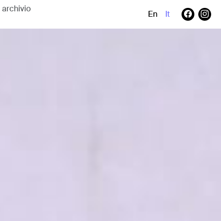
En
It