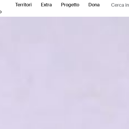
Territori
Extra
Progetto
Dona
o