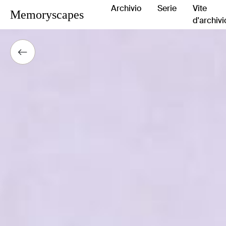
Archivio
Serie
Vite
Memoryscapes
d'archivi