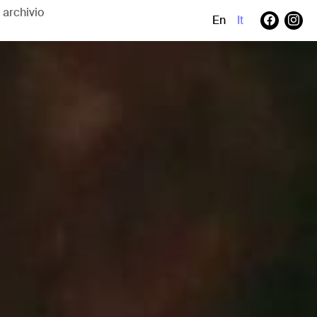
En
It