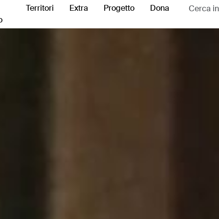
Territori
Extra
Progetto
Dona
o