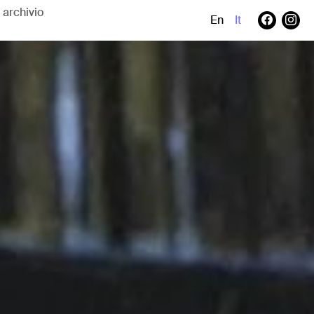
En
It