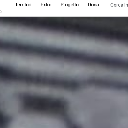
Territori
Extra
Progetto
Dona
o