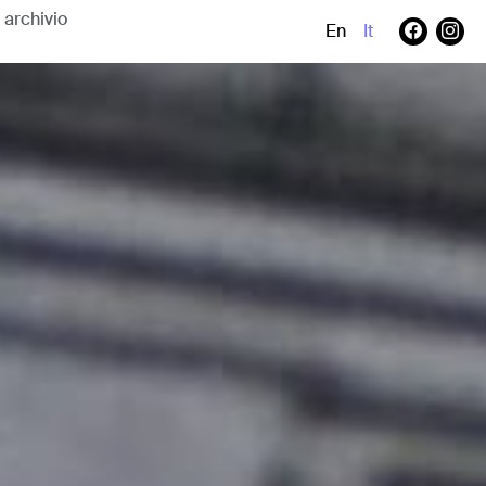
En
It