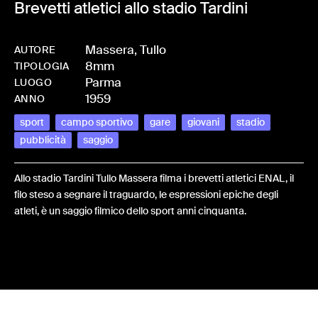
Brevetti atletici allo stadio Tardini
Massera, Tullo
AUTORE
8mm
-
HMMASSTUL-0043
TIPOLOGIA
Parma
LUOGO
1959
ANNO
sport
campo sportivo
gare
giovani
stadio
pubblicità
saggio
Allo stadio Tardini Tullo Massera filma i brevetti atletici ENAL, il
filo steso a segnare il traguardo, le espressioni epiche degli
atleti, è un saggio filmico dello sport anni cinquanta.
Share: