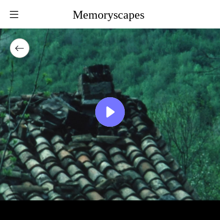
Memoryscapes