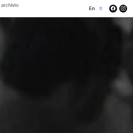
En
It