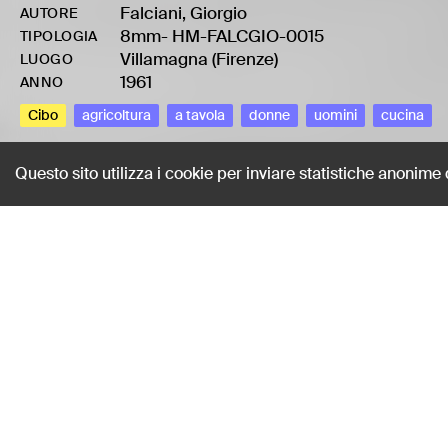
Falciani, Giorgio
AUTORE
8mm
-
HM-FALCGIO-0015
TIPOLOGIA
Villamagna (Firenze)
LUOGO
1961
ANNO
Cibo
agricoltura
a tavola
donne
uomini
cucina
Questo sito utilizza i cookie per inviare statistiche anonime
Servire il brodo
Falciani, Giorgio
AUTORE
8mm
-
HM-FALCGIO-0015
TIPOLOGIA
Villamagna (Firenze)
LUOGO
1961
ANNO