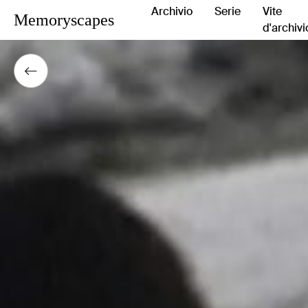
Archivio
Serie
Vite
Memoryscapes
d'archivi