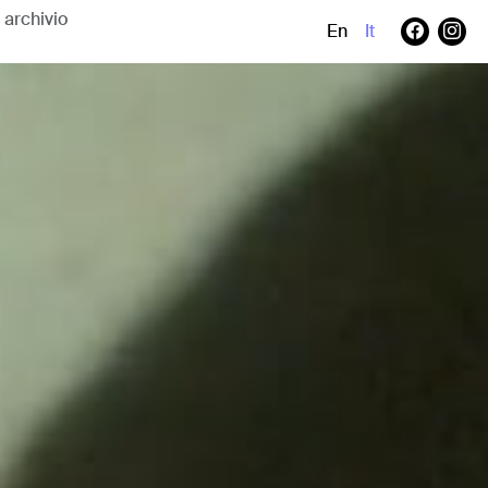
En
It