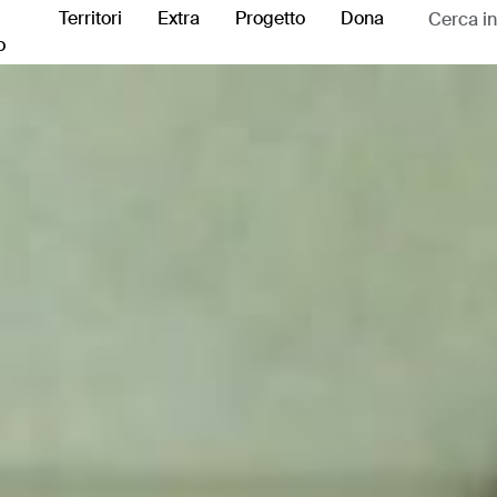
Territori
Extra
Progetto
Dona
o