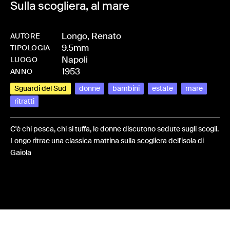
Sulla scogliera, al mare
Longo, Renato
AUTORE
9.5mm
-
HMLONGREN-0003
TIPOLOGIA
Napoli
LUOGO
1953
ANNO
Sguardi del Sud
donne
bambini
estate
mare
ritratti
C'è chi pesca, chi si tuffa, le donne discutono sedute sugli scogli.
Longo ritrae una classica mattina sulla scogliera dell'isola di
Gaiola
Share: