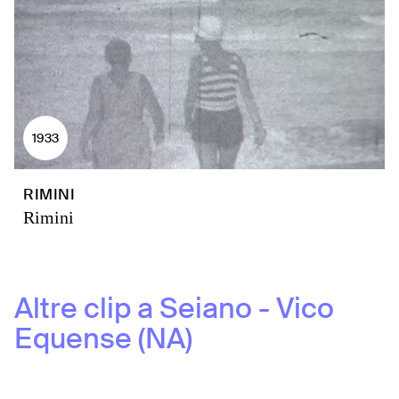
1933
RIMINI
Rimini
Altre clip a
Seiano - Vico
Equense (NA)