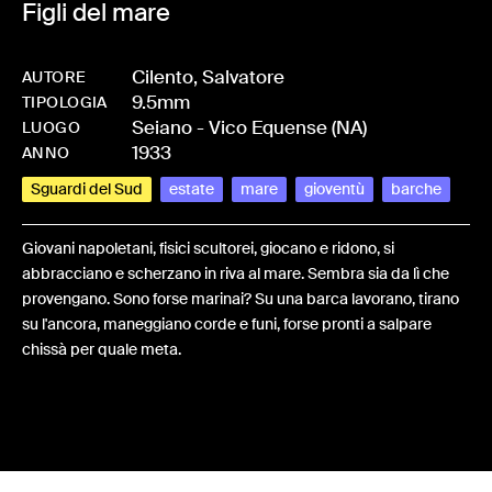
Figli del mare
Cilento, Salvatore
AUTORE
9.5mm
-
HMCILESAL-0007
TIPOLOGIA
Seiano - Vico Equense (NA)
LUOGO
1933
ANNO
Sguardi del Sud
estate
mare
gioventù
barche
Giovani napoletani, fisici scultorei, giocano e ridono, si
abbracciano e scherzano in riva al mare. Sembra sia da lì che
provengano. Sono forse marinai? Su una barca lavorano, tirano
su l'ancora, maneggiano corde e funi, forse pronti a salpare
chissà per quale meta.
Share: