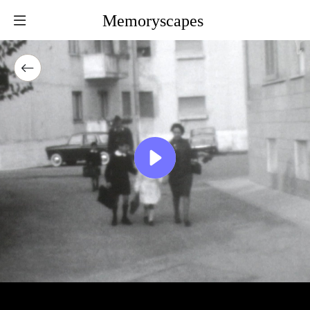
Memoryscapes