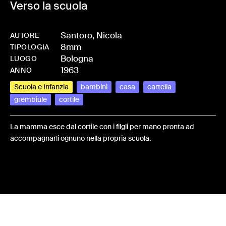
Verso la scuola
Santoro, Nicola
AUTORE
8mm
-
HMSANTNIC-0016
TIPOLOGIA
Bologna
LUOGO
1963
ANNO
Scuola e Infanzia
bambini
casa
cartella
grembiule
cortile
La mamma esce dal cortile con i filgli per mano pronta ad
accompagnarli ognuno nella propria scuola.
Share: