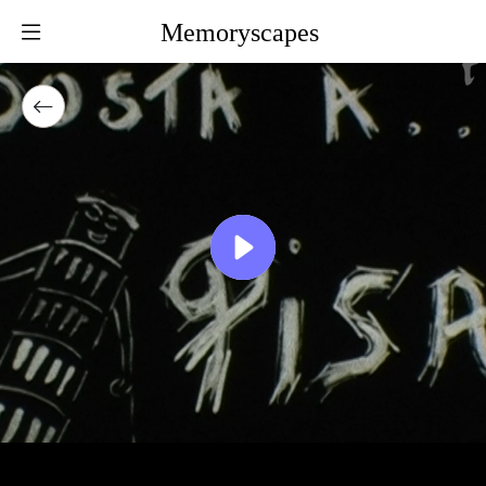
Memoryscapes