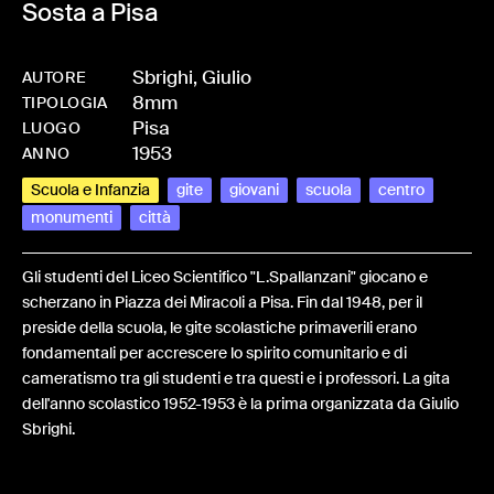
Sosta a Pisa
Sbrighi, Giulio
AUTORE
8mm
-
HMSBRIGIU-0004
TIPOLOGIA
Pisa
LUOGO
1953
ANNO
Scuola e Infanzia
gite
giovani
scuola
centro
monumenti
città
Gli studenti del Liceo Scientifico "L.Spallanzani" giocano e
scherzano in Piazza dei Miracoli a Pisa. Fin dal 1948, per il
preside della scuola, le gite scolastiche primaverili erano
fondamentali per accrescere lo spirito comunitario e di
cameratismo tra gli studenti e tra questi e i professori. La gita
dell'anno scolastico 1952-1953 è la prima organizzata da Giulio
Sbrighi.
Share: