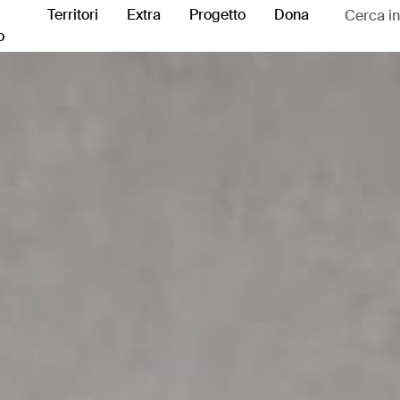
Territori
Extra
Progetto
Dona
o