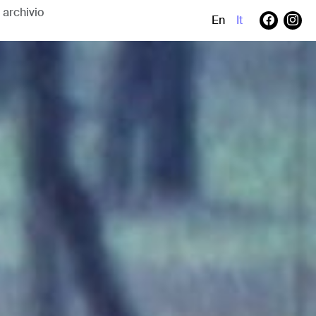
En
It