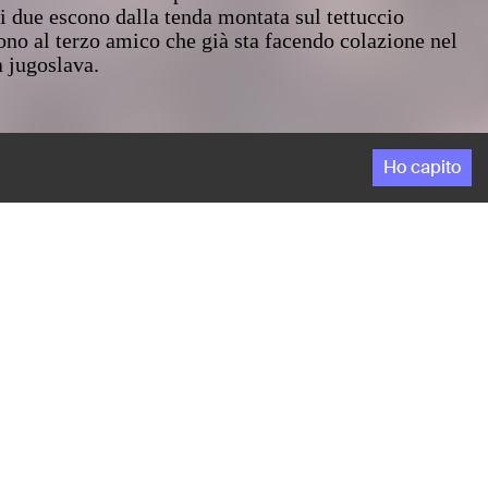
i i due escono dalla tenda montata sul tettuccio
ono al terzo amico che già sta facendo colazione nel
 jugoslava.
Ho capito
ei suoi amici nelle piccole messe in scena che ama
i i due escono dalla tenda montata sul tettuccio
ono al terzo amico che già sta facendo colazione nel
 jugoslava.