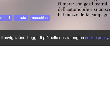
filmare: con gesti teatral
dell'automobile e si unisc
bel mezzo della campagna
mobili
strada
macchine
Share:
 di navigazione. Leggi di più nella nostra pagina
cookie policy
.
a
Francesco coinvolge due d
filmare: con gesti teatral
dell'automobile e si unisc
bel mezzo della campagna
mobili
strada
macchine
amici