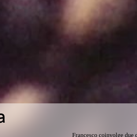
a
Francesco coinvolge due d