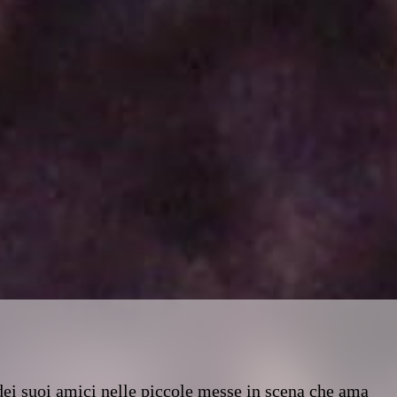
ei suoi amici nelle piccole messe in scena che ama