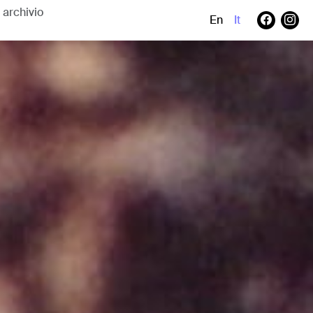
En
It