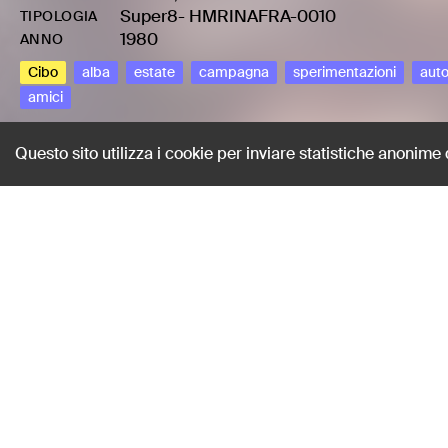
Super8
-
HMRINAFRA-0010
TIPOLOGIA
1980
ANNO
Cibo
alba
estate
campagna
sperimentazioni
auto
amici
Questo sito utilizza i cookie per inviare statistiche anonime
Risveglio in tend
Rinaldi, Francesco
AUTORE
Super8
-
HMRINAFRA-0010
TIPOLOGIA
1980
ANNO
Cibo
alba
estate
campagna
sperimentazioni
auto