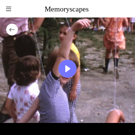
Memoryscapes