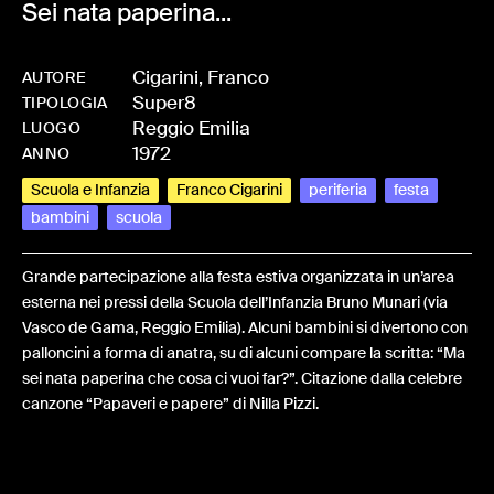
Sei nata paperina...
Cigarini, Franco
AUTORE
Super8
-
BPCIGAFRA-0467
TIPOLOGIA
Reggio Emilia
LUOGO
1972
ANNO
Scuola e Infanzia
Franco Cigarini
periferia
festa
bambini
scuola
Grande partecipazione alla festa estiva organizzata in un’area
esterna nei pressi della Scuola dell’Infanzia Bruno Munari (via
Vasco de Gama, Reggio Emilia). Alcuni bambini si divertono con
palloncini a forma di anatra, su di alcuni compare la scritta: “Ma
sei nata paperina che cosa ci vuoi far?”. Citazione dalla celebre
canzone “Papaveri e papere” di Nilla Pizzi.
Share: