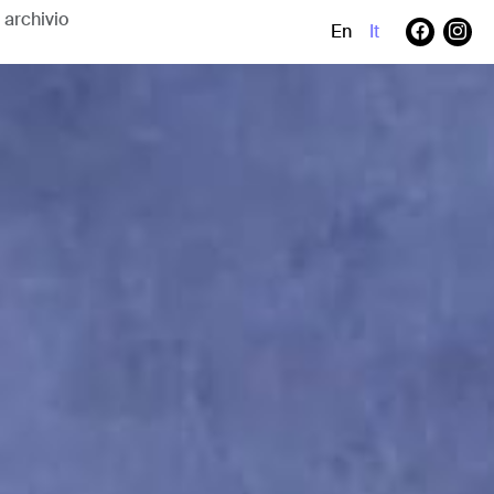
En
It