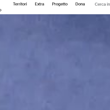
Territori
Extra
Progetto
Dona
o