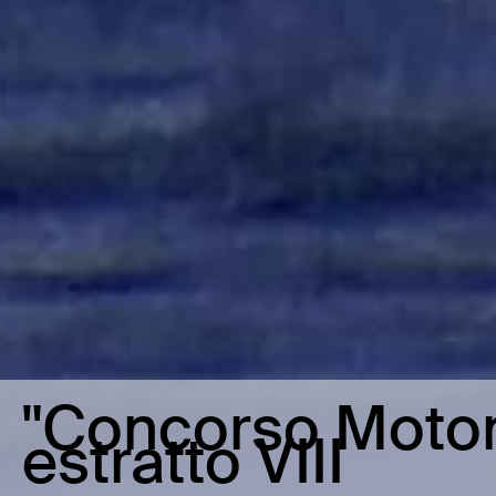
"Concorso Moton
estratto VIII