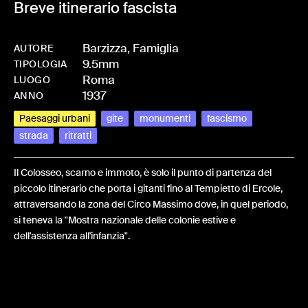
Breve itinerario fascista
Barzizza, Famiglia
AUTORE
9.5mm
-
HMBARZFAM-0015
TIPOLOGIA
Roma
LUOGO
1937
ANNO
Paesaggi urbani
gite
monumenti
fascismo
strada
ritratti
Il Colosseo, scarno e immoto, è solo il punto di partenza del
piccolo itinerario che porta i gitanti fino al Tempietto di Ercole,
attraversando la zona del Circo Massimo dove, in quel periodo,
si teneva la "Mostra nazionale delle colonie estive e
dell'assistenza all'infanzia".
Share: