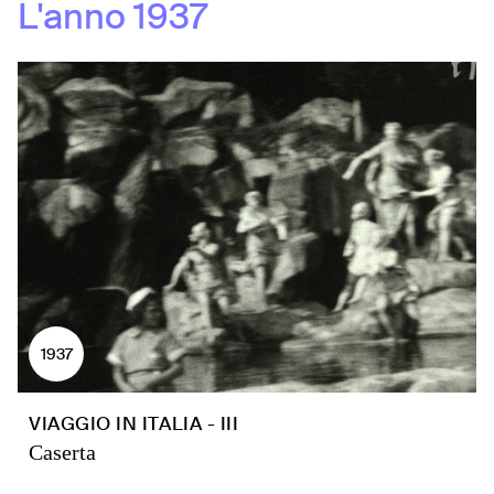
L'anno
1937
1937
VIAGGIO IN ITALIA - III
Caserta